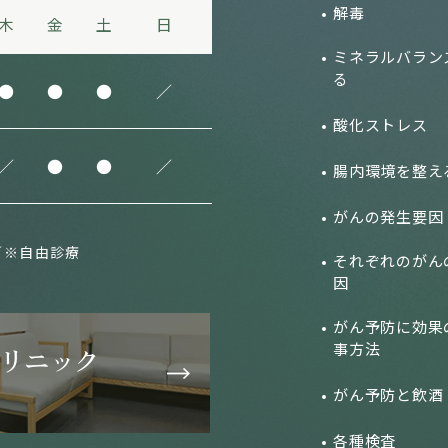
解毒
木
金
土
日
ミネラルバラン
る
●
●
●
／
酸化ストレス
／
●
●
／
腸内環境を整え
がんの発生要因
）
／※自由診療
それぞれのがん
因
がん予防に効果
事方法
がん予防と飲酒
各種検査