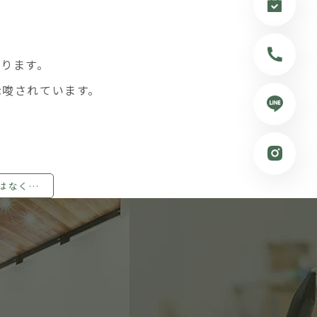
ります。
示唆されています。
「点の治療」ではなく「面の治療」を